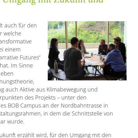
im Umgang mit Zukunft und
lt auch für den
er welche
ransformative
ei einem
rrative Futures“
hat. Im Sinne
neben
anungstheorie,
ng auch Aktive aus Klimabewegung und
rpunkten des Projekts – unter den
des BOB Campus an der Nordbahntrasse in
altungsrahmen, in dem die Schnittstelle von
bar wurde.
Zukunft erzählt wird, für den Umgang mit den